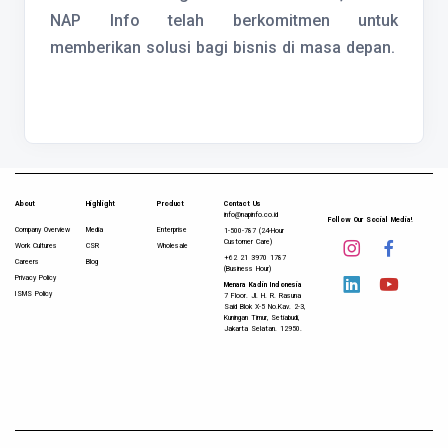
NAP Info telah berkomitmen untuk
memberikan solusi bagi bisnis di masa depan.
About
Highlight
Product
Contact Us
info@napinfo.co.id
Follow Our Social Media!
Company Overview
Media
Enterprise
1-500-787 (24-Hour
Customer Care)
Work Cultures
CSR
Wholesale
+62 21 3970 1787
Careers
Blog
(Business Hour)
Privacy Policy
Menara Kadin Indonesia
ISMS Policy
7 Floor. Jl. H. R. Rasuna
Said Blok X-5 No.Kav. 2-3,
Kuningan Timur, Setiabudi,
Jakarta Selatan. 12950.