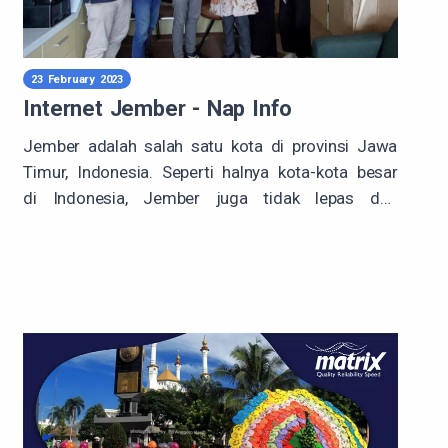
23 February 2023
Internet Jember - Nap Info
Jember adalah salah satu kota di provinsi Jawa
Timur, Indonesia. Seperti halnya kota-kota besar
di Indonesia, Jember juga tidak lepas dari
pengaruh teknologi internet. Internet telah
Dalam artikel ini, akan dibahas tentang pengaruh
membawa banyak perubahan di
Jember
, mulai
internet di Jember.
dari gaya hidup hingga perkembangan ekonomi.
Koneksi Internet
Pertama-tama,
koneksi internet
di Jember telah
mengalami banyak perbaikan dalam beberapa
tahun terakhir. Jika dulu masih sulit untuk
menemukan akses internet, sekarang sudah