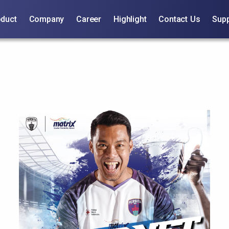
oduct
Company
Career
Highlight
Contact Us
Supp
Blog