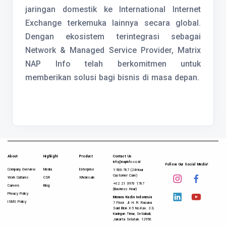
jaringan domestik ke International Internet
Exchange terkemuka lainnya secara global.
Dengan ekosistem terintegrasi sebagai
Network & Managed Service Provider, Matrix
NAP Info telah berkomitmen untuk
memberikan solusi bagi bisnis di masa depan.
About
Highlight
Product
Contact Us
info@napinfo.co.id
Follow Our Social Media!
Company Overview
Media
Enterprise
1-500-787 (24-Hour
Customer Care)
Work Cultures
CSR
Wholesale
+62 21 3970 1787
Careers
Blog
(Business Hour)
Privacy Policy
Menara Kadin Indonesia
ISMS Policy
7 Floor. Jl. H. R. Rasuna
Said Blok X-5 No.Kav. 2-3,
Kuningan Timur, Setiabudi,
Jakarta Selatan. 12950.