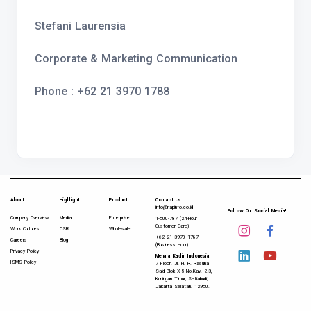
Stefani Laurensia
Corporate & Marketing Communication
Phone : +62 21 3970 1788
About
Highlight
Product
Contact Us
info@napinfo.co.id
Follow Our Social Media!
Company Overview
Media
Enterprise
1-500-787 (24-Hour
Customer Care)
Work Cultures
CSR
Wholesale
+62 21 3970 1787
Careers
Blog
(Business Hour)
Privacy Policy
Menara Kadin Indonesia
ISMS Policy
7 Floor. Jl. H. R. Rasuna
Said Blok X-5 No.Kav. 2-3,
Kuningan Timur, Setiabudi,
Jakarta Selatan. 12950.